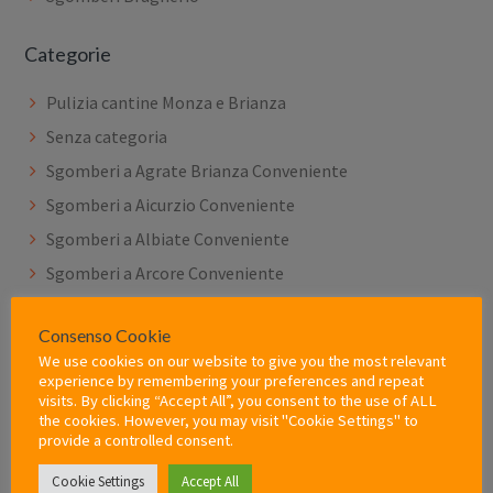
Categorie
Pulizia cantine Monza e Brianza
Senza categoria
Sgomberi a Agrate Brianza Conveniente
Sgomberi a Aicurzio Conveniente
Sgomberi a Albiate Conveniente
Sgomberi a Arcore Conveniente
Sgomberi a Barlassina Conveniente
Consenso Cookie
Sgomberi a Bellusco Conveniente
We use cookies on our website to give you the most relevant
Sgomberi a Bernareggio Conveniente
experience by remembering your preferences and repeat
visits. By clicking “Accept All”, you consent to the use of ALL
Sgomberi a Besana in Brianza Conveniente
the cookies. However, you may visit "Cookie Settings" to
provide a controlled consent.
Sgomberi a Biassono Conveniente
Sgomberi a Bovisio-Masciago Conveniente
Cookie Settings
Accept All