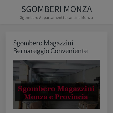
Passa
Passa
Passa
SGOMBERI MONZA
alla
al
alla
navigazione
contenuto
barra
Sgombero Appartamenti e cantine Monza
primaria
principale
laterale
primaria
Barra
laterale
Sgombero Magazzini
primaria
Bernareggio Conveniente