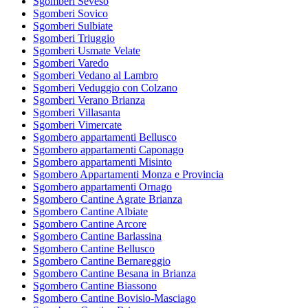
Sgomberi Seveso
Sgomberi Sovico
Sgomberi Sulbiate
Sgomberi Triuggio
Sgomberi Usmate Velate
Sgomberi Varedo
Sgomberi Vedano al Lambro
Sgomberi Veduggio con Colzano
Sgomberi Verano Brianza
Sgomberi Villasanta
Sgomberi Vimercate
Sgombero appartamenti Bellusco
Sgombero appartamenti Caponago
Sgombero appartamenti Misinto
Sgombero Appartamenti Monza e Provincia
Sgombero appartamenti Ornago
Sgombero Cantine Agrate Brianza
Sgombero Cantine Albiate
Sgombero Cantine Arcore
Sgombero Cantine Barlassina
Sgombero Cantine Bellusco
Sgombero Cantine Bernareggio
Sgombero Cantine Besana in Brianza
Sgombero Cantine Biassono
Sgombero Cantine Bovisio-Masciago