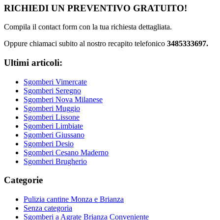
RICHIEDI UN PREVENTIVO GRATUITO!
Compila il contact form con la tua richiesta dettagliata.
Oppure chiamaci subito al nostro recapito telefonico
3485333697.
Ultimi articoli:
Sgomberi Vimercate
Sgomberi Seregno
Sgomberi Nova Milanese
Sgomberi Muggio
Sgomberi Lissone
Sgomberi Limbiate
Sgomberi Giussano
Sgomberi Desio
Sgomberi Cesano Maderno
Sgomberi Brugherio
Categorie
Pulizia cantine Monza e Brianza
Senza categoria
Sgomberi a Agrate Brianza Conveniente