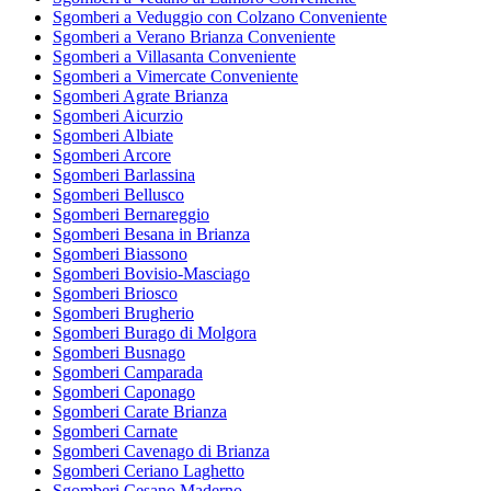
Sgomberi a Veduggio con Colzano Conveniente
Sgomberi a Verano Brianza Conveniente
Sgomberi a Villasanta Conveniente
Sgomberi a Vimercate Conveniente
Sgomberi Agrate Brianza
Sgomberi Aicurzio
Sgomberi Albiate
Sgomberi Arcore
Sgomberi Barlassina
Sgomberi Bellusco
Sgomberi Bernareggio
Sgomberi Besana in Brianza
Sgomberi Biassono
Sgomberi Bovisio-Masciago
Sgomberi Briosco
Sgomberi Brugherio
Sgomberi Burago di Molgora
Sgomberi Busnago
Sgomberi Camparada
Sgomberi Caponago
Sgomberi Carate Brianza
Sgomberi Carnate
Sgomberi Cavenago di Brianza
Sgomberi Ceriano Laghetto
Sgomberi Cesano Maderno