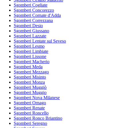
Sgomberi Cogliate
Sgomberi Concorezzo
Sgomberi Cornate d'Adda
Sgomberi Correzzana
Sgomberi Desio
Sgomberi Giussano
Sgomberi Lazzate
Sgomberi Lentate sul Seveso
Sgomberi Lesmo
Sgomberi Limbiate
Sgomberi Lissone
Sgomberi Macherio
Sgomberi Meda
Sgomberi Mezzago
Sgomberi Misinto
Sgomberi Monza
Sgomberi Muggiò
Sgomberi Muggio
Sgomberi Nova Milanese
Sgomberi Ornago
Sgomberi Renate
Sgomberi Roncello
Sgomberi Ronco Briantino
Sgomberi Seregno