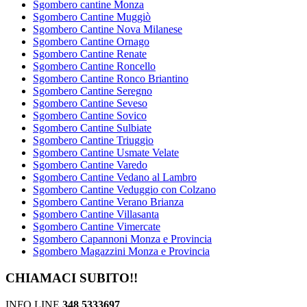
Sgombero cantine Monza
Sgombero Cantine Muggiò
Sgombero Cantine Nova Milanese
Sgombero Cantine Ornago
Sgombero Cantine Renate
Sgombero Cantine Roncello
Sgombero Cantine Ronco Briantino
Sgombero Cantine Seregno
Sgombero Cantine Seveso
Sgombero Cantine Sovico
Sgombero Cantine Sulbiate
Sgombero Cantine Triuggio
Sgombero Cantine Usmate Velate
Sgombero Cantine Varedo
Sgombero Cantine Vedano al Lambro
Sgombero Cantine Veduggio con Colzano
Sgombero Cantine Verano Brianza
Sgombero Cantine Villasanta
Sgombero Cantine Vimercate
Sgombero Capannoni Monza e Provincia
Sgombero Magazzini Monza e Provincia
CHIAMACI SUBITO!!
INFO LINE
348 5333697