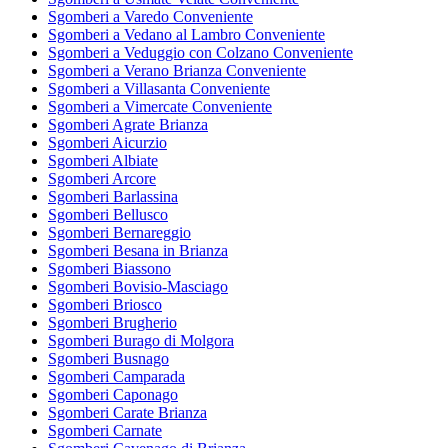
Sgomberi a Varedo Conveniente
Sgomberi a Vedano al Lambro Conveniente
Sgomberi a Veduggio con Colzano Conveniente
Sgomberi a Verano Brianza Conveniente
Sgomberi a Villasanta Conveniente
Sgomberi a Vimercate Conveniente
Sgomberi Agrate Brianza
Sgomberi Aicurzio
Sgomberi Albiate
Sgomberi Arcore
Sgomberi Barlassina
Sgomberi Bellusco
Sgomberi Bernareggio
Sgomberi Besana in Brianza
Sgomberi Biassono
Sgomberi Bovisio-Masciago
Sgomberi Briosco
Sgomberi Brugherio
Sgomberi Burago di Molgora
Sgomberi Busnago
Sgomberi Camparada
Sgomberi Caponago
Sgomberi Carate Brianza
Sgomberi Carnate