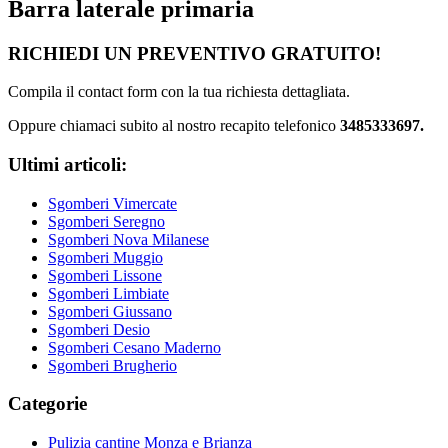
Barra laterale primaria
RICHIEDI UN PREVENTIVO GRATUITO!
Compila il contact form con la tua richiesta dettagliata.
Oppure chiamaci subito al nostro recapito telefonico
3485333697.
Ultimi articoli:
Sgomberi Vimercate
Sgomberi Seregno
Sgomberi Nova Milanese
Sgomberi Muggio
Sgomberi Lissone
Sgomberi Limbiate
Sgomberi Giussano
Sgomberi Desio
Sgomberi Cesano Maderno
Sgomberi Brugherio
Categorie
Pulizia cantine Monza e Brianza