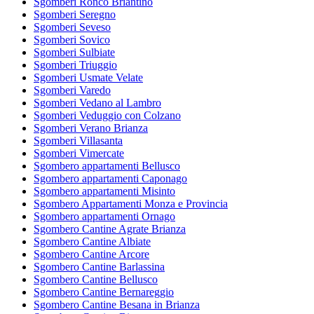
Sgomberi Ronco Briantino
Sgomberi Seregno
Sgomberi Seveso
Sgomberi Sovico
Sgomberi Sulbiate
Sgomberi Triuggio
Sgomberi Usmate Velate
Sgomberi Varedo
Sgomberi Vedano al Lambro
Sgomberi Veduggio con Colzano
Sgomberi Verano Brianza
Sgomberi Villasanta
Sgomberi Vimercate
Sgombero appartamenti Bellusco
Sgombero appartamenti Caponago
Sgombero appartamenti Misinto
Sgombero Appartamenti Monza e Provincia
Sgombero appartamenti Ornago
Sgombero Cantine Agrate Brianza
Sgombero Cantine Albiate
Sgombero Cantine Arcore
Sgombero Cantine Barlassina
Sgombero Cantine Bellusco
Sgombero Cantine Bernareggio
Sgombero Cantine Besana in Brianza