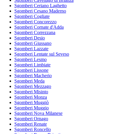
Sgomberi Cavenago di Brianza
Sgomberi Ceriano Laghetto
Sgomberi Cesano Maderno
Sgomberi Cogliate
Sgomberi Concorezzo
Sgomberi Cornate d'Adda
Sgomberi Correzzana
Sgomberi Desio
Sgomberi Giussano
Sgomberi Lazzate
Sgomberi Lentate sul Seveso
Sgomberi Lesmo
Sgomberi Limbiate
Sgomberi Lissone
Sgomberi Macherio
Sgomberi Meda
Sgomberi Mezzago
Sgomberi Misinto
Sgomberi Monza
Sgomberi Muggiò
Sgomberi Muggio
Sgomberi Nova Milanese
Sgomberi Ornago
Sgomberi Renate
Sgomberi Roncello