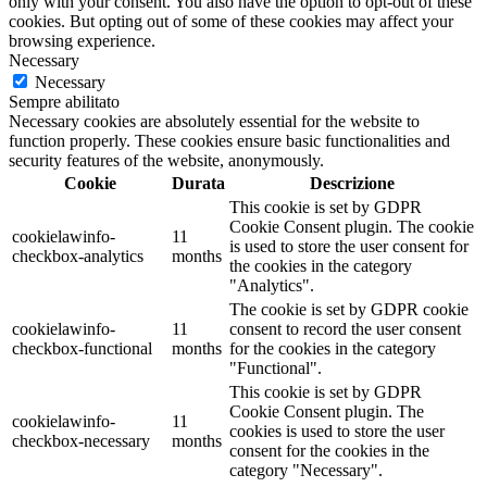
only with your consent. You also have the option to opt-out of these
cookies. But opting out of some of these cookies may affect your
browsing experience.
Necessary
Necessary
Sempre abilitato
Necessary cookies are absolutely essential for the website to
function properly. These cookies ensure basic functionalities and
security features of the website, anonymously.
Cookie
Durata
Descrizione
This cookie is set by GDPR
Cookie Consent plugin. The cookie
cookielawinfo-
11
is used to store the user consent for
checkbox-analytics
months
the cookies in the category
"Analytics".
The cookie is set by GDPR cookie
cookielawinfo-
11
consent to record the user consent
checkbox-functional
months
for the cookies in the category
"Functional".
This cookie is set by GDPR
Cookie Consent plugin. The
cookielawinfo-
11
cookies is used to store the user
checkbox-necessary
months
consent for the cookies in the
category "Necessary".