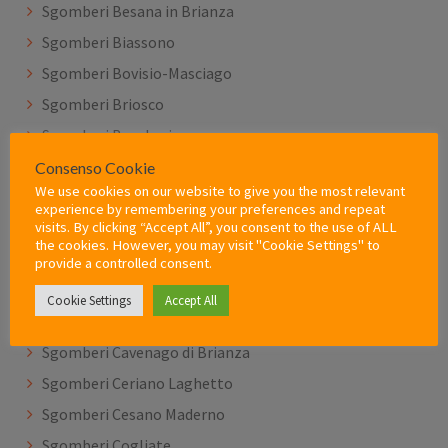
Sgomberi Besana in Brianza
Sgomberi Biassono
Sgomberi Bovisio-Masciago
Sgomberi Briosco
Sgomberi Brugherio
Sgomberi Burago di Molgora
Consenso Cookie
We use cookies on our website to give you the most relevant
Sgomberi Busnago
experience by remembering your preferences and repeat
visits. By clicking “Accept All”, you consent to the use of ALL
Sgomberi Camparada
the cookies. However, you may visit "Cookie Settings" to
Sgomberi Caponago
provide a controlled consent.
Sgomberi Carate Brianza
Cookie Settings
Accept All
Sgomberi Carnate
Sgomberi Cavenago di Brianza
Sgomberi Ceriano Laghetto
Sgomberi Cesano Maderno
Sgomberi Cogliate