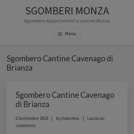
Passa
Passa
SGOMBERI MONZA
al
alla
contenuto
barra
Sgombero Appartamenti e cantine Monza
principale
laterale
Menu
primaria
Barra
Sgombero Cantine Cavenago di
laterale
Brianza
primaria
Sgombero Cantine Cavenago
di Brianza
6 Settembre 2018
by
Valentina
Lascia un
commento