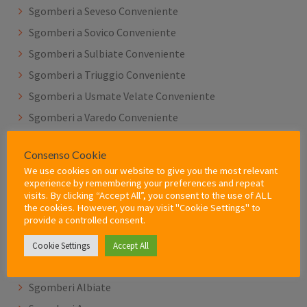
Sgomberi a Seveso Conveniente
Sgomberi a Sovico Conveniente
Sgomberi a Sulbiate Conveniente
Sgomberi a Triuggio Conveniente
Sgomberi a Usmate Velate Conveniente
Sgomberi a Varedo Conveniente
Sgomberi a Vedano al Lambro Conveniente
Consenso Cookie
Sgomberi a Veduggio con Colzano Conveniente
We use cookies on our website to give you the most relevant
Sgomberi a Verano Brianza Conveniente
experience by remembering your preferences and repeat
visits. By clicking “Accept All”, you consent to the use of ALL
Sgomberi a Villasanta Conveniente
the cookies. However, you may visit "Cookie Settings" to
provide a controlled consent.
Sgomberi a Vimercate Conveniente
Sgomberi Agrate Brianza
Cookie Settings
Accept All
Sgomberi Aicurzio
Sgomberi Albiate