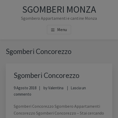
Passa
Passa
SGOMBERI MONZA
al
alla
contenuto
barra
Sgombero Appartamenti e cantine Monza
principale
laterale
Menu
primaria
Barra
Sgomberi Concorezzo
laterale
primaria
Sgomberi Concorezzo
9 Agosto 2018
by
Valentina
Lascia un
commento
Sgomberi Concorezzo Sgombero Appartamenti
Concorezzo Sgomberi Concorezzo – Stai cercando