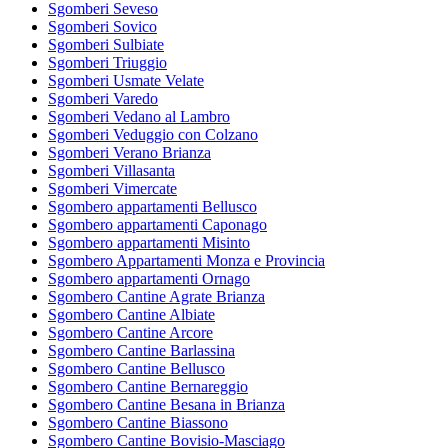
Sgomberi Seveso
Sgomberi Sovico
Sgomberi Sulbiate
Sgomberi Triuggio
Sgomberi Usmate Velate
Sgomberi Varedo
Sgomberi Vedano al Lambro
Sgomberi Veduggio con Colzano
Sgomberi Verano Brianza
Sgomberi Villasanta
Sgomberi Vimercate
Sgombero appartamenti Bellusco
Sgombero appartamenti Caponago
Sgombero appartamenti Misinto
Sgombero Appartamenti Monza e Provincia
Sgombero appartamenti Ornago
Sgombero Cantine Agrate Brianza
Sgombero Cantine Albiate
Sgombero Cantine Arcore
Sgombero Cantine Barlassina
Sgombero Cantine Bellusco
Sgombero Cantine Bernareggio
Sgombero Cantine Besana in Brianza
Sgombero Cantine Biassono
Sgombero Cantine Bovisio-Masciago