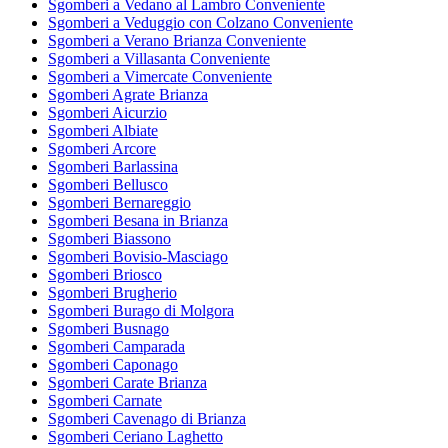
Sgomberi a Vedano al Lambro Conveniente
Sgomberi a Veduggio con Colzano Conveniente
Sgomberi a Verano Brianza Conveniente
Sgomberi a Villasanta Conveniente
Sgomberi a Vimercate Conveniente
Sgomberi Agrate Brianza
Sgomberi Aicurzio
Sgomberi Albiate
Sgomberi Arcore
Sgomberi Barlassina
Sgomberi Bellusco
Sgomberi Bernareggio
Sgomberi Besana in Brianza
Sgomberi Biassono
Sgomberi Bovisio-Masciago
Sgomberi Briosco
Sgomberi Brugherio
Sgomberi Burago di Molgora
Sgomberi Busnago
Sgomberi Camparada
Sgomberi Caponago
Sgomberi Carate Brianza
Sgomberi Carnate
Sgomberi Cavenago di Brianza
Sgomberi Ceriano Laghetto