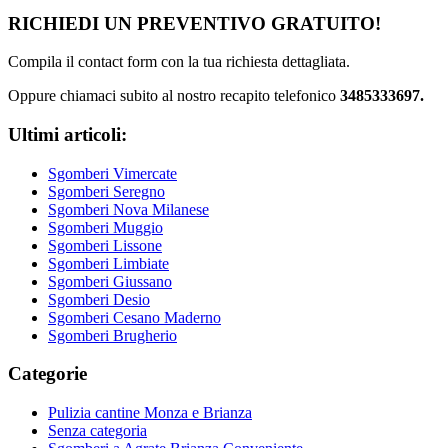
Barra
RICHIEDI UN PREVENTIVO GRATUITO!
laterale
Compila il contact form con la tua richiesta dettagliata.
primaria
Oppure chiamaci subito al nostro recapito telefonico
3485333697.
Ultimi articoli:
Sgomberi Vimercate
Sgomberi Seregno
Sgomberi Nova Milanese
Sgomberi Muggio
Sgomberi Lissone
Sgomberi Limbiate
Sgomberi Giussano
Sgomberi Desio
Sgomberi Cesano Maderno
Sgomberi Brugherio
Categorie
Pulizia cantine Monza e Brianza
Senza categoria