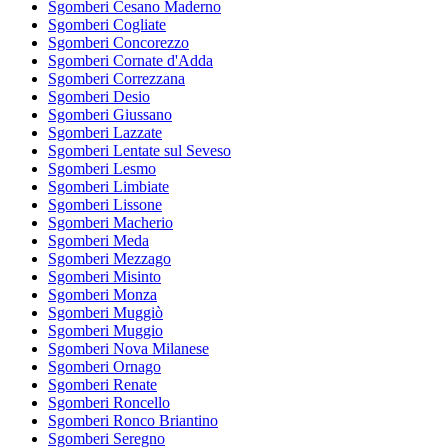
Sgomberi Cesano Maderno
Sgomberi Cogliate
Sgomberi Concorezzo
Sgomberi Cornate d'Adda
Sgomberi Correzzana
Sgomberi Desio
Sgomberi Giussano
Sgomberi Lazzate
Sgomberi Lentate sul Seveso
Sgomberi Lesmo
Sgomberi Limbiate
Sgomberi Lissone
Sgomberi Macherio
Sgomberi Meda
Sgomberi Mezzago
Sgomberi Misinto
Sgomberi Monza
Sgomberi Muggiò
Sgomberi Muggio
Sgomberi Nova Milanese
Sgomberi Ornago
Sgomberi Renate
Sgomberi Roncello
Sgomberi Ronco Briantino
Sgomberi Seregno