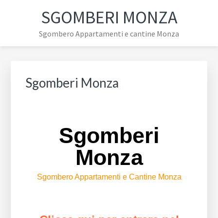
Passa
Passa
Passa
SGOMBERI MONZA
alla
al
alla
navigazione
contenuto
barra
Sgombero Appartamenti e cantine Monza
primaria
principale
laterale
primaria
Sgomberi Monza
Sgomberi
Monza
Sgombero Appartamenti e Cantine Monza