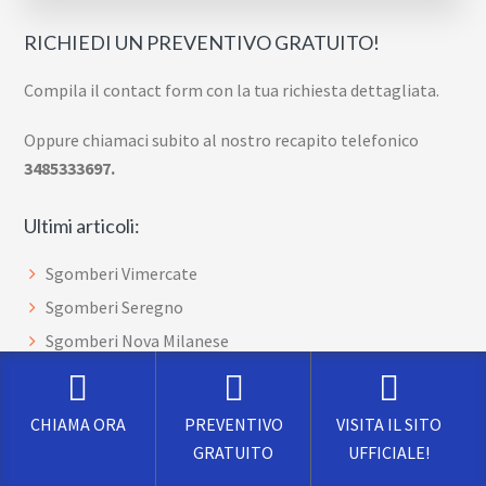
RICHIEDI UN PREVENTIVO GRATUITO!
Compila il contact form con la tua richiesta dettagliata.
Oppure chiamaci subito al nostro recapito telefonico
3485333697.
Ultimi articoli:
Sgomberi Vimercate
Sgomberi Seregno
Sgomberi Nova Milanese
Sgomberi Muggio
Sgomberi Lissone
CHIAMA ORA
PREVENTIVO
VISITA IL SITO
Sgomberi Limbiate
GRATUITO
UFFICIALE!
Sgomberi Giussano