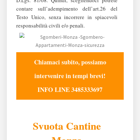
D.Lgs. 81/08.
Quindi, scegliendoci potrete
contare sull’adempimento dell’art.26 del
Testo Unico, senza incorrere in spiacevoli
responsabilità civili e/o penali.
Chiamaci subito, possiamo
intervenire in tempi brevi!
INFO LINE 3485333697
Svuota Cantine