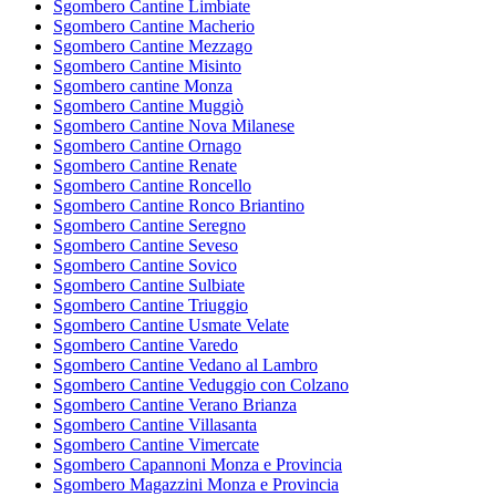
Sgombero Cantine Limbiate
Sgombero Cantine Macherio
Sgombero Cantine Mezzago
Sgombero Cantine Misinto
Sgombero cantine Monza
Sgombero Cantine Muggiò
Sgombero Cantine Nova Milanese
Sgombero Cantine Ornago
Sgombero Cantine Renate
Sgombero Cantine Roncello
Sgombero Cantine Ronco Briantino
Sgombero Cantine Seregno
Sgombero Cantine Seveso
Sgombero Cantine Sovico
Sgombero Cantine Sulbiate
Sgombero Cantine Triuggio
Sgombero Cantine Usmate Velate
Sgombero Cantine Varedo
Sgombero Cantine Vedano al Lambro
Sgombero Cantine Veduggio con Colzano
Sgombero Cantine Verano Brianza
Sgombero Cantine Villasanta
Sgombero Cantine Vimercate
Sgombero Capannoni Monza e Provincia
Sgombero Magazzini Monza e Provincia