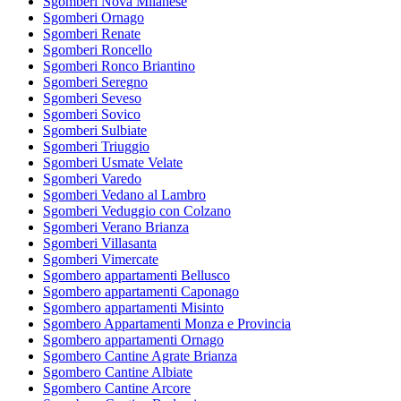
Sgomberi Nova Milanese
Sgomberi Ornago
Sgomberi Renate
Sgomberi Roncello
Sgomberi Ronco Briantino
Sgomberi Seregno
Sgomberi Seveso
Sgomberi Sovico
Sgomberi Sulbiate
Sgomberi Triuggio
Sgomberi Usmate Velate
Sgomberi Varedo
Sgomberi Vedano al Lambro
Sgomberi Veduggio con Colzano
Sgomberi Verano Brianza
Sgomberi Villasanta
Sgomberi Vimercate
Sgombero appartamenti Bellusco
Sgombero appartamenti Caponago
Sgombero appartamenti Misinto
Sgombero Appartamenti Monza e Provincia
Sgombero appartamenti Ornago
Sgombero Cantine Agrate Brianza
Sgombero Cantine Albiate
Sgombero Cantine Arcore