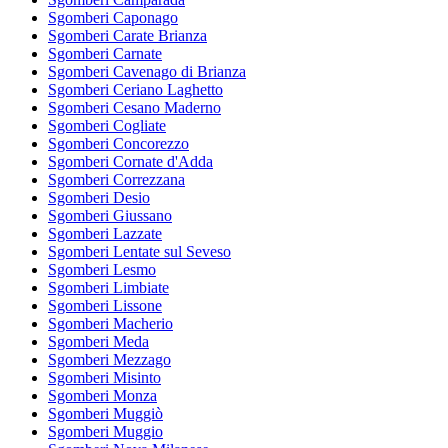
Sgomberi Caponago
Sgomberi Carate Brianza
Sgomberi Carnate
Sgomberi Cavenago di Brianza
Sgomberi Ceriano Laghetto
Sgomberi Cesano Maderno
Sgomberi Cogliate
Sgomberi Concorezzo
Sgomberi Cornate d'Adda
Sgomberi Correzzana
Sgomberi Desio
Sgomberi Giussano
Sgomberi Lazzate
Sgomberi Lentate sul Seveso
Sgomberi Lesmo
Sgomberi Limbiate
Sgomberi Lissone
Sgomberi Macherio
Sgomberi Meda
Sgomberi Mezzago
Sgomberi Misinto
Sgomberi Monza
Sgomberi Muggiò
Sgomberi Muggio