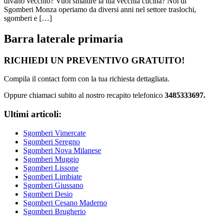
divano vecchio? Vuoi smaltire la tua vecchia cucina? Noi di
Sgomberi Monza operiamo da diversi anni nel settore traslochi,
sgomberi e […]
Barra laterale primaria
RICHIEDI UN PREVENTIVO GRATUITO!
Compila il contact form con la tua richiesta dettagliata.
Oppure chiamaci subito al nostro recapito telefonico
3485333697.
Ultimi articoli:
Sgomberi Vimercate
Sgomberi Seregno
Sgomberi Nova Milanese
Sgomberi Muggio
Sgomberi Lissone
Sgomberi Limbiate
Sgomberi Giussano
Sgomberi Desio
Sgomberi Cesano Maderno
Sgomberi Brugherio