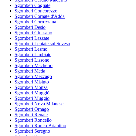
Sgomberi Cogliate
Sgomberi Concorezzo
Sgomberi Cornate d'Adda
Sgomberi Correzzana
Sgomberi Desio
Sgomberi Giussano
Sgomberi Lazzate
Sgomberi Lentate sul Seveso
Sgomberi Lesmo
Sgomberi Limbiate
Sgomberi Lissone
Sgomberi Macherio
Sgomberi Meda
Sgomberi Mezzago
Sgomberi Misinto
Sgomberi Monza
Sgomberi Muggiò
Sgomberi Muggio
Sgomberi Nova Milanese
Sgomberi Ornago
Sgomberi Renate
Sgomberi Roncello
Sgomberi Ronco Briantino
Sgomberi Seregno