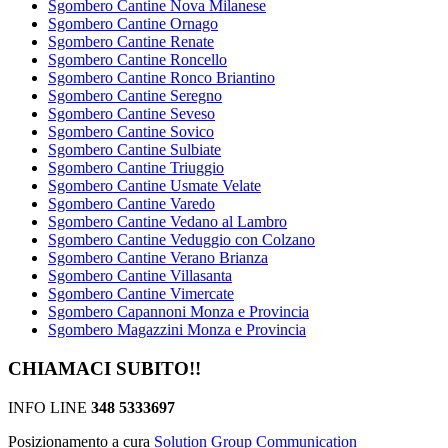
Sgombero Cantine Nova Milanese
Sgombero Cantine Ornago
Sgombero Cantine Renate
Sgombero Cantine Roncello
Sgombero Cantine Ronco Briantino
Sgombero Cantine Seregno
Sgombero Cantine Seveso
Sgombero Cantine Sovico
Sgombero Cantine Sulbiate
Sgombero Cantine Triuggio
Sgombero Cantine Usmate Velate
Sgombero Cantine Varedo
Sgombero Cantine Vedano al Lambro
Sgombero Cantine Veduggio con Colzano
Sgombero Cantine Verano Brianza
Sgombero Cantine Villasanta
Sgombero Cantine Vimercate
Sgombero Capannoni Monza e Provincia
Sgombero Magazzini Monza e Provincia
CHIAMACI SUBITO!!
INFO LINE
348 5333697
Posizionamento a cura
Solution Group Communication