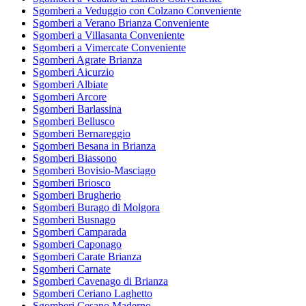
Sgomberi a Veduggio con Colzano Conveniente
Sgomberi a Verano Brianza Conveniente
Sgomberi a Villasanta Conveniente
Sgomberi a Vimercate Conveniente
Sgomberi Agrate Brianza
Sgomberi Aicurzio
Sgomberi Albiate
Sgomberi Arcore
Sgomberi Barlassina
Sgomberi Bellusco
Sgomberi Bernareggio
Sgomberi Besana in Brianza
Sgomberi Biassono
Sgomberi Bovisio-Masciago
Sgomberi Briosco
Sgomberi Brugherio
Sgomberi Burago di Molgora
Sgomberi Busnago
Sgomberi Camparada
Sgomberi Caponago
Sgomberi Carate Brianza
Sgomberi Carnate
Sgomberi Cavenago di Brianza
Sgomberi Ceriano Laghetto
Sgomberi Cesano Maderno