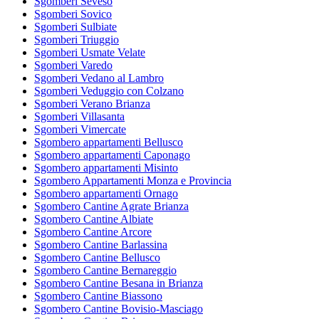
Sgomberi Seveso
Sgomberi Sovico
Sgomberi Sulbiate
Sgomberi Triuggio
Sgomberi Usmate Velate
Sgomberi Varedo
Sgomberi Vedano al Lambro
Sgomberi Veduggio con Colzano
Sgomberi Verano Brianza
Sgomberi Villasanta
Sgomberi Vimercate
Sgombero appartamenti Bellusco
Sgombero appartamenti Caponago
Sgombero appartamenti Misinto
Sgombero Appartamenti Monza e Provincia
Sgombero appartamenti Ornago
Sgombero Cantine Agrate Brianza
Sgombero Cantine Albiate
Sgombero Cantine Arcore
Sgombero Cantine Barlassina
Sgombero Cantine Bellusco
Sgombero Cantine Bernareggio
Sgombero Cantine Besana in Brianza
Sgombero Cantine Biassono
Sgombero Cantine Bovisio-Masciago