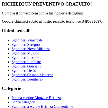
RICHIEDI UN PREVENTIVO GRATUITO!
Compila il contact form con la tua richiesta dettagliata.
Oppure chiamaci subito al nostro recapito telefonico
3485333697.
Ultimi articoli:
Sgomberi Vimercate
Sgomberi Seregno
Sgomberi Nova Milanese
Sgomberi Muggio
Sgomberi Lissone
Sgomberi Limbiate
Sgomberi Giussano
Sgomberi Desio
Sgomberi Cesano Maderno
Sgomberi Brugherio
Categorie
Pulizia cantine Monza e Brianza
Senza categoria
Sgomberi a Agrate Brianza Conveniente