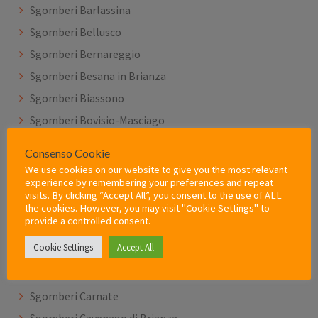
Sgomberi Barlassina
Sgomberi Bellusco
Sgomberi Bernareggio
Sgomberi Besana in Brianza
Sgomberi Biassono
Sgomberi Bovisio-Masciago
Sgomberi Briosco
Consenso Cookie
Sgomberi Brugherio
We use cookies on our website to give you the most relevant
experience by remembering your preferences and repeat
Sgomberi Burago di Molgora
visits. By clicking “Accept All”, you consent to the use of ALL
Sgomberi Busnago
the cookies. However, you may visit "Cookie Settings" to
provide a controlled consent.
Sgomberi Camparada
Cookie Settings
Accept All
Sgomberi Caponago
Sgomberi Carate Brianza
Sgomberi Carnate