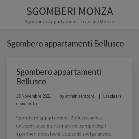
Passa
Passa
Passa
SGOMBERI MONZA
alla
al
alla
navigazione
contenuto
barra
Sgombero Appartamenti e cantine Monza
primaria
principale
laterale
primaria
Barra
Sgombero appartamenti Bellusco
laterale
primaria
Sgombero appartamenti
Bellusco
18 Novembre 2021
by
amministratore
Lascia un
commento
Sgombero appartamenti Bellusco vanta
un’esperienza pluriennale nel campo degli
sgomberi e traslochi. L’azienda svolge questa