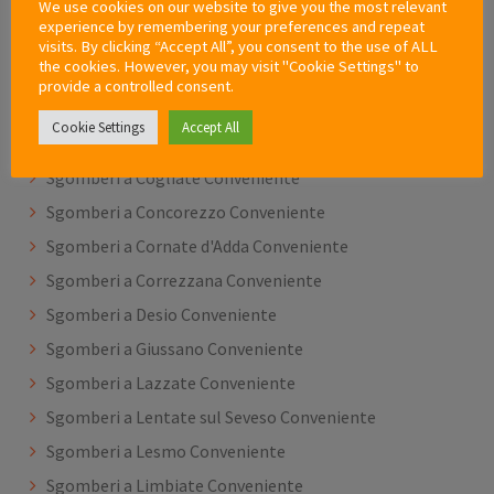
Sgomberi a Carate Brianza Conveniente
We use cookies on our website to give you the most relevant
experience by remembering your preferences and repeat
Sgomberi a Carnate Conveniente
visits. By clicking “Accept All”, you consent to the use of ALL
the cookies. However, you may visit "Cookie Settings" to
Sgomberi a Cavenago di Brianza Conveniente
provide a controlled consent.
Sgomberi a Ceriano Laghetto Conveniente
Cookie Settings
Accept All
Sgomberi a Cesano Maderno Conveniente
Sgomberi a Cogliate Conveniente
Sgomberi a Concorezzo Conveniente
Sgomberi a Cornate d'Adda Conveniente
Sgomberi a Correzzana Conveniente
Sgomberi a Desio Conveniente
Sgomberi a Giussano Conveniente
Sgomberi a Lazzate Conveniente
Sgomberi a Lentate sul Seveso Conveniente
Sgomberi a Lesmo Conveniente
Sgomberi a Limbiate Conveniente