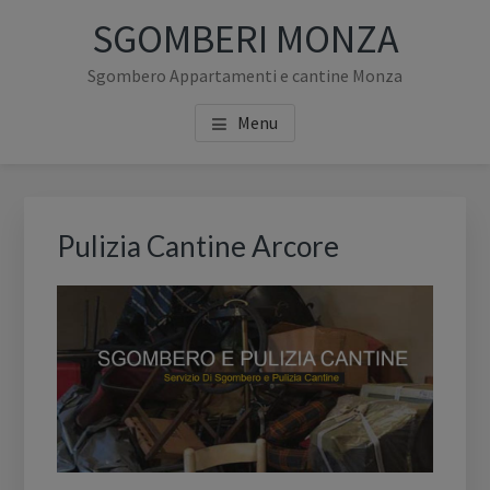
Passa
Passa
SGOMBERI MONZA
al
alla
contenuto
barra
Sgombero Appartamenti e cantine Monza
principale
laterale
Menu
primaria
Barra
laterale
Pulizia Cantine Arcore
primaria